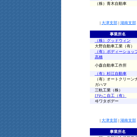
（株）青木自動車
|
大津支部
|
湖南支部
事業所名
（株）グッドウィン
大野自動車工業（有）
（有）ボディーショッ
高橋
小森自動車工作所
（有）杉江自動車
（有）オートクリーン
ガハマ
三軌工業（株）
びわこ自工（有）
ヰワタボデー
|
大津支部
|
湖南支部
事業所名