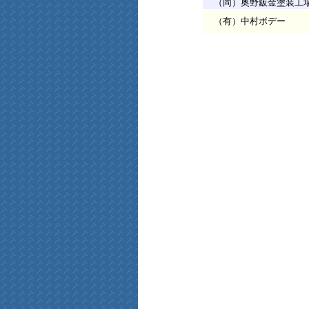
（同）奥野鈑金塗装工
（有）中村ボデー