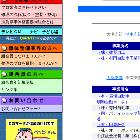
プロ業者にお任せ下さい
修理の流れ(鈑金・塗装・整備)
滋賀県車体整備協同組合とは
テレビＣＭ ナビ・子ども編
|
大津支部
|
湖南支
QuickTime
再生は、
が必要です
事業所名
（株）雄琴自工
組合員になりませんか？
（株）村田自動車工業
整備のプロを目指しませんか？
|
大津支部
|
湖南支
組合青年部掲示板
事業所名
リンク集
（有）馬場自動車
明和自動車（株）
（株）寺田自動車
お問い合わせフォーム
（同）ボディショップ
谷
（有）田淵鈑金
（株）オートボディTAK
中江鈑金塗装工業（株