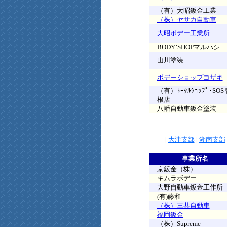
（有）大昭鈑金工業
（株）ヤサカ自動車
大昭ボデー工業所
BODY’SHOPマルハシ
山川塗装
ボデーショップコザキ
（有）ﾄｰﾀﾙｼｮｯﾌﾟ･SOS
根店
八幡自動車鈑金塗装
|
大津支部
|
湖南支部
事業所名
京鈑金（株）
キムラボデー
大野自動車鈑金工作所
(有)藤和
（株）三共自動車
福岡鈑金
（株）Supreme