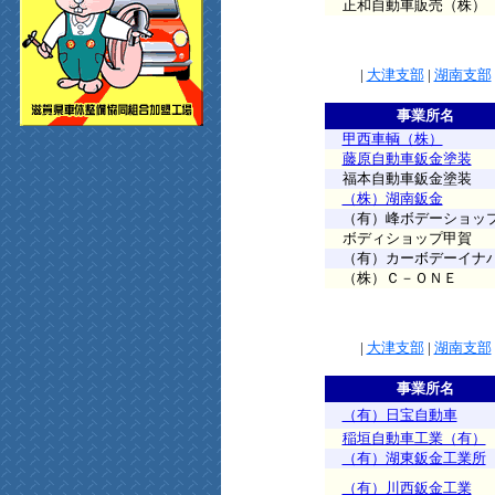
正和自動車販売（株）
|
大津支部
|
湖南支部
事業所名
甲西車輌（株）
藤原自動車鈑金塗装
福本自動車鈑金塗装
（株）湖南鈑金
（有）峰ボデーショッ
ボディショップ甲賀
（有）カーボデーイナ
（株）Ｃ－ＯＮＥ
|
大津支部
|
湖南支部
事業所名
（有）日宝自動車
稲垣自動車工業（有）
（有）湖東鈑金工業所
（有）川西鈑金工業